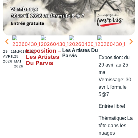
Exposition –
Les Artistes Du
29
11H00
AU
16H00
Parvis
Les Artistes
AVRIL
25
Exposition: du
2026
MAI
Du Parvis
29 avril au 25
2026
mai
Vernissage: 30
avril, formule
5@7
Entrée libre!
Thématique: La
tête dans les
nuages