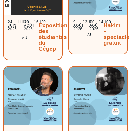
24
11H00
31
16H00
9
13H00
9
14H00
Exposition
Hakim
JUIN
AOÛT
AOÛT
AOÛT
2026
2026
2026
2026
des
–
AU
étudiantes
spectacle
AU
du
gratuit
Cégep