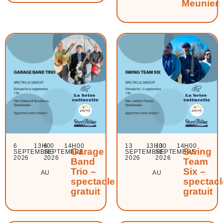
Meunier
6
13H00
6
14H00
13
13H00
13
14H00
Garage
Swing
SEPTEMBRE
SEPTEMBRE
SEPTEMBRE
SEPTEMBRE
2026
2026
2026
2026
Band
Team
Trio –
Six –
AU
AU
spectacle
spectacl
gratuit
gratuit