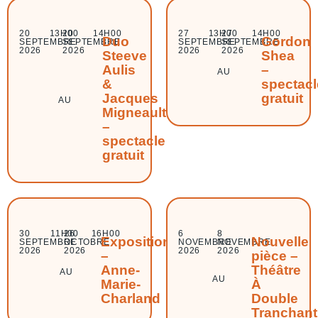
20
13H00
20
14H00
27
13H00
27
14H00
Duo
Gordon
SEPTEMBRE
SEPTEMBRE
SEPTEMBRE
SEPTEMBRE
2026
2026
2026
2026
Steeve
Shea
Aulis
–
AU
&
spectacl
Jacques
gratuit
AU
Migneault
–
spectacle
gratuit
30
11H00
26
16H00
6
8
Exposition
Nouvelle
SEPTEMBRE
OCTOBRE
NOVEMBRE
NOVEMBRE
2026
2026
2026
2026
–
pièce –
Anne-
Théâtre
AU
AU
Marie-
À
Charland
Double
Tranchant