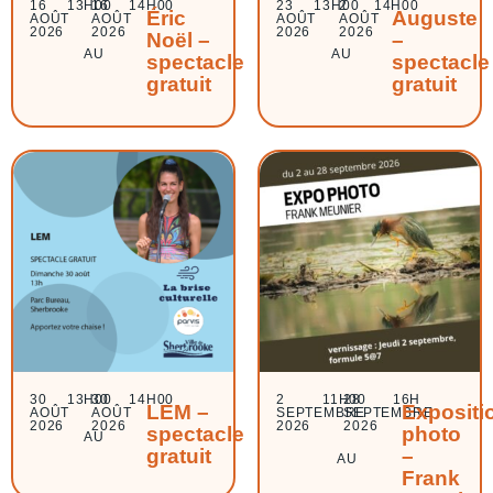
16
13H00
16
14H00
23
13H00
2
14H00
Éric
Auguste
AOÛT
AOÛT
AOÛT
AOÛT
2026
2026
2026
2026
Noël –
–
AU
AU
spectacle
spectacle
gratuit
gratuit
30
13H00
30
14H00
2
11H00
28
16H
LEM –
Expositi
AOÛT
AOÛT
SEPTEMBRE
SEPTEMBRE
2026
2026
2026
2026
spectacle
photo
AU
gratuit
–
AU
Frank