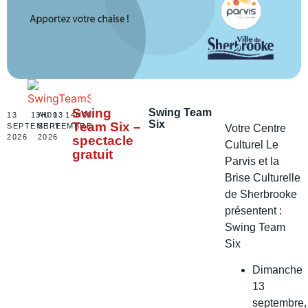
Swing
Swing Team
13
13H00
AU 13
14H00
Six
Team Six –
SEPTEMBRE
SEPTEMBRE
Votre Centre
2026
2026
spectacle
Culturel Le
gratuit
Parvis et la
Brise Culturelle
de Sherbrooke
présentent :
Swing Team
Six
Dimanche
13
septembre,