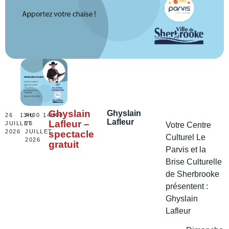
Ghyslain
Ghyslain
26
13H00
AU
14H00
Lafleur
Lafleur –
JUILLET
26
Votre Centre
2026
JUILLET
spectacle
Culturel Le
2026
gratuit
Parvis et la
Brise Culturelle
de Sherbrooke
présentent :
Ghyslain
Lafleur