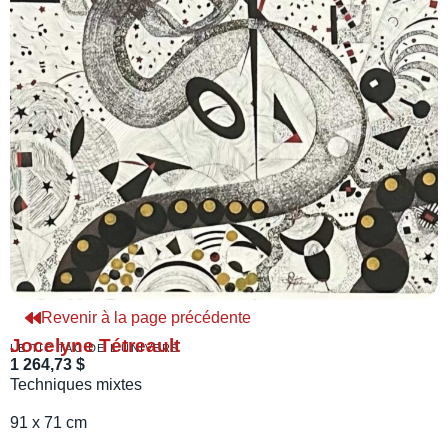
Revenir à la page précédente
Jocelyne Tétreault
LE TIC TAC DE L'UNIVERS
1 264,73 $
Techniques mixtes
91 x 71 cm